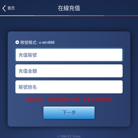
在線充值
首页
賬號格式: u-win888
充值賬號
充值金額
賬號姓名
因風控原因，非0尾金額進行支付，會提高支付成功率
© 1999 CC Online