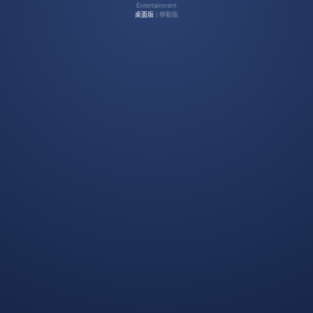
Entertainment
桌面版
| 移動版